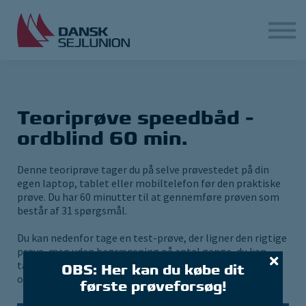
Hjælp
Login
Opret bruger
Teoriprøve speedbåd -
ordblind 60 min.
Denne teoriprøve tager du på selve prøvestedet på din
egen laptop, tablet eller mobiltelefon før den praktiske
prøve. Du har 60 minutter til at gennemføre prøven som
består af 31 spørgsmål.
Du kan nedenfor tage en test-prøve, der ligner den rigtige
prøve, men uden begrænsning på antal gange, du kan
tage prøven. Adgang til test-prøven kræver, at du
OBS: Her kan du købe dit
opretter dig som bruger og er logget ind.
første prøveforsøg!